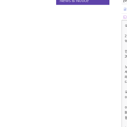
News & Notice
[
글
2