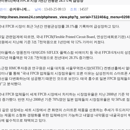
아이뉴스]국내 FPCB 시장 5년간 연평균 28.1%씩 급성장
쓴이
:
순커뮤니케…
날짜
: 13-03-25 09:13
조회
: 14537
http://news.inews24.com/php/news_view.php?g_serial=732240&g_menu=020
국내 FPCB 시장이 최근 5년간 연평균성장률 28.1%를 기록하며 급성장하고 있다.
1일 관련업계에 따르면, 국내 FPCB(Flexible Printed Circuit Board, 연성인쇄회로기판
억원에서 지난해 기준 3조 7천억원으로 1년만에 약 12% 가까이 커졌다.
인터플렉스·영풍전자·대덕GDS·SIFLEX·플렉스컴·비에이치 등 국내 FPCB 6개사의 
2012년 매출액은 약 2조 7천억원으로 전년대비 28.3% 증가했다.
노근창 HMC투자증권 연구원은 서울 대치동 서울무역전시장(SETEC) 컨벤션홀에서 열린
세미나'를 통해 "국내 FPCB 업체들의 시장점유율이 오른 이유는 삼성전자의 스마트폰
래선을 다변화하는데 성공했기 때문인 것으로 보인다. 태국 홍수로 일본 FPCB 업체들
다"고 분석했다.
국내 FPCB 업체들이 세계 FPCB 시장에서 차지하는 시장점유율은 지난 2008년 기준 약 18
이 증가했다. 반면 지난 2008년 기준 70%였던 일본 업체들의 시장점유율은 약 50%로 
이 같은 성장세는 세트 시장에서 큰 화면의 스마트폰 제품을 선호하는 추세가 두드러지면
B는 제품의 소형화·경량화를 위한 입체배선이 가능하고 내열성·내약품성·내굴곡성이
등에 필수적으로 채택되고 있다.