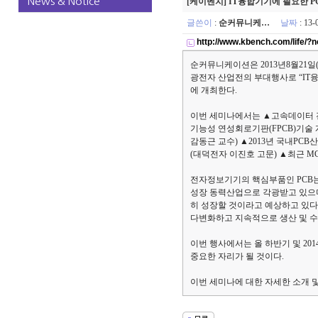
News & Notice
[케이벤치] IT융합기기에 필요한 PC
글쓴이
:
순커뮤니케…
날짜
: 13
http://www.kbench.com/life/
순커뮤니케이션은 2013년8월21일
광전자 산업전의 부대행사로 “IT융
에 개최한다.
이번 세미나에서는 ▲고속데이터 
기능성 연성회로기판(FPCB)기술 개
감동근 교수) ▲2013년 국내PC
(대덕전자 이진호 고문) ▲최근 M
전자정보기기의 핵심부품인 PCB
성장 동력산업으로 각광받고 있으며
히 성장할 것이라고 예상하고 있다
다변화하고 지속적으로 생산 및 수
이번 행사에서는 올 하반기 및 20
중요한 자리가 될 것이다.
이번 세미나에 대한 자세한 소개 