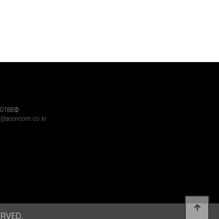
0188호
ra@sooncom.co.kr
ERVED.