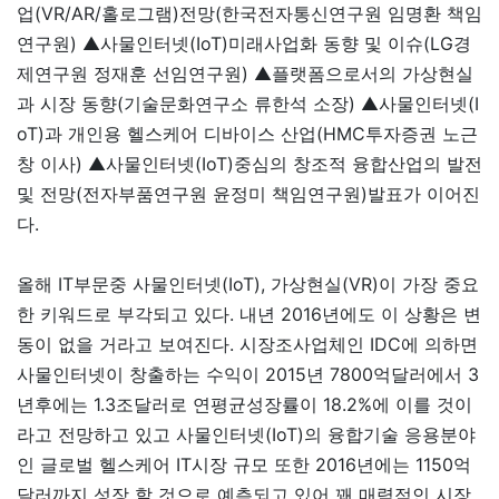
업(VR/AR/홀로그램)전망(한국전자통신연구원 임명환 책임
연구원) ▲사물인터넷(IoT)미래사업화 동향 및 이슈(LG경
제연구원 정재훈 선임연구원) ▲플랫폼으로서의 가상현실
과 시장 동향(기술문화연구소 류한석 소장) ▲사물인터넷(I
oT)과 개인용 헬스케어 디바이스 산업(HMC투자증권 노근
창 이사) ▲사물인터넷(IoT)중심의 창조적 융합산업의 발전
및 전망(전자부품연구원 윤정미 책임연구원)발표가 이어진
다.
올해 IT부문중 사물인터넷(IoT), 가상현실(VR)이 가장 중요
한 키워드로 부각되고 있다. 내년 2016년에도 이 상황은 변
동이 없을 거라고 보여진다. 시장조사업체인 IDC에 의하면
사물인터넷이 창출하는 수익이 2015년 7800억달러에서 3
년후에는 1.3조달러로 연평균성장률이 18.2%에 이를 것이
라고 전망하고 있고 사물인터넷(IoT)의 융합기술 응용분야
인 글로벌 헬스케어 IT시장 규모 또한 2016년에는 1150억
달러까지 성장 할 것으로 예측되고 있어 꽤 매력적인 시장