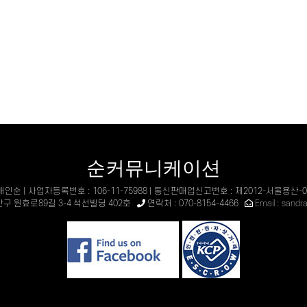
순커뮤니케이션
 배인순 | 사업자등록번호 : 106-11-75988 | 통신판매업신고번호 : 제2012-서울용산-0
산구 원효로89길 3-4 석선빌딩 402호
연락처 : 070-8154-4466
Email : sand