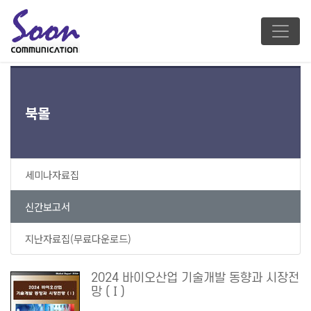
북몰
세미나자료집
신간보고서
지난자료집(무료다운로드)
2024 바이오산업 기술개발 동향과 시장전
망 (Ⅰ)