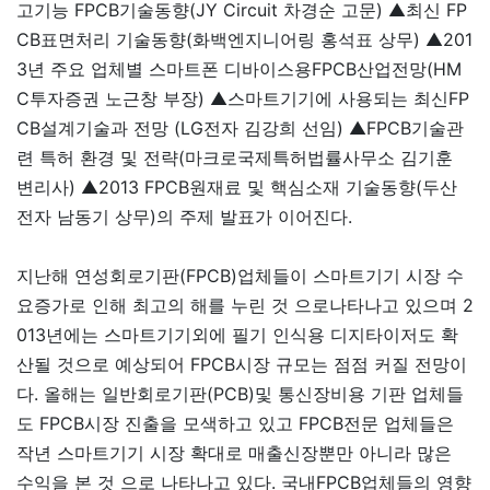
고기능 FPCB기술동향(JY Circuit 차경순 고문) ▲최신 FP
CB표면처리 기술동향(화백엔지니어링 홍석표 상무) ▲201
3년 주요 업체별 스마트폰 디바이스용FPCB산업전망(HM
C투자증권 노근창 부장) ▲스마트기기에 사용되는 최신FP
CB설계기술과 전망 (LG전자 김강희 선임) ▲FPCB기술관
련 특허 환경 및 전략(마크로국제특허법률사무소 김기훈
변리사) ▲2013 FPCB원재료 및 핵심소재 기술동향(두산
전자 남동기 상무)의 주제 발표가 이어진다.
지난해 연성회로기판(FPCB)업체들이 스마트기기 시장 수
요증가로 인해 최고의 해를 누린 것 으로나타나고 있으며 2
013년에는 스마트기기외에 필기 인식용 디지타이저도 확
산될 것으로 예상되어 FPCB시장 규모는 점점 커질 전망이
다. 올해는 일반회로기판(PCB)및 통신장비용 기판 업체들
도 FPCB시장 진출을 모색하고 있고 FPCB전문 업체들은
작년 스마트기기 시장 확대로 매출신장뿐만 아니라 많은
수익을 본 것 으로 나타나고 있다. 국내FPCB업체들의 영향