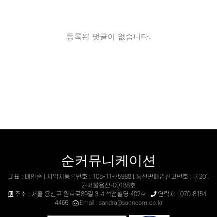
등록된 댓글이 없습니다.
순커뮤니케이션
대표 : 배인순 | 사업자등록번호 : 106-11-75988 | 통신판매업신고번호 : 제201
2-서울용산-00188호
주소 : 서울 용산구 원효로89길 3-4 석선빌딩 402호
연락처 : 070-8154-
4466
Email : sandra@sooncom.co.kr