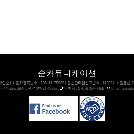
순커뮤니케이션
 배인순 | 사업자등록번호 : 106-11-75988 | 통신판매업신고번호 : 제2012-서울용산-0
산구 원효로89길 3-4 석선빌딩 402호
연락처 : 070-8154-4466
Email : sand