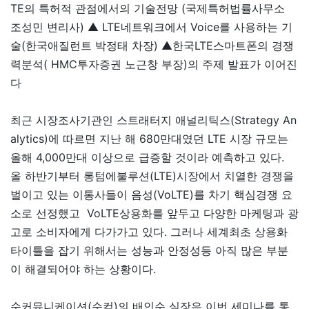
TE의 특허적 관점에서의 기술전망 (국제특허법률사무소
조성민 변리사) ▲ LTE네트워크에서 Voice를 사용하는 기
술(한국애질런트 박정태 차장) ▲한국LTE스마트폰의 경쟁
력분석( HMC투자증권 노근창 부장)의 주제 발표가 이어진
다
최근 시장조사기관인 스트래터지 애널리틱스(Strategy An
alytics)에 따르면 지난 해 680만대였던 LTE 시장 규모는
올해 4,000만대 이상으로 급증할 것이라 예측하고 있다.
올 하반기부터 롱텀에불루션(LTE)시장에서 치열한 경쟁을
벌이고 있는 이통사들이 음성(VoLTE)를 차기 핵심경쟁 요
소로 선정했고 VoLTE상용화를 앞두고 다양한 마케팅과 광
고로 소비자에게 다가가고 있다. 그러나 세계최초 상용화
타이틀을 잡기 위해서는 성능과 안정성등 아직 많은 부분
이 해결되어야 하는 상황이다.
순커뮤니케이션(순컴)의 배인순 실장은 이번 세미나를 통