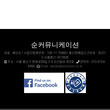
순커뮤니케이션
대표 : 배인순 | 사업자등록번호 : 106-11-75988 | 통신판매업신고번호 : 제201
2-서울용산-00188호
주소 : 서울 용산구 원효로89길 3-4 석선빌딩 402호
연락처 : 070-8154-
4466
Email : sandra@sooncom.co.kr